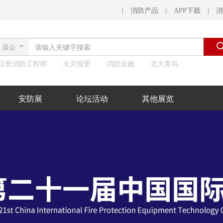
 | 
消防产品
 | 
APP下载
 | 
消
展会
注册消防工程师
火灾报警
消防设施
北大青鸟
安防展
论坛活动
其他展览