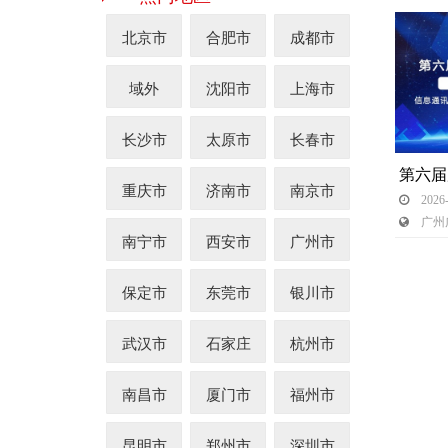
北京市
合肥市
成都市
域外
沈阳市
上海市
长沙市
太原市
长春市
重庆市
济南市
南京市
 2026-
 广州
南宁市
西安市
广州市
保定市
东莞市
银川市
武汉市
石家庄
杭州市
南昌市
厦门市
福州市
昆明市
郑州市
深圳市