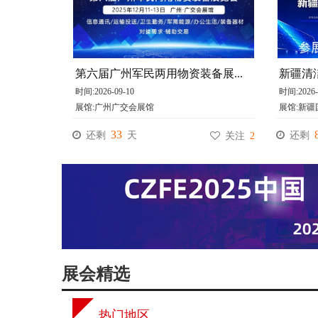
第六届广州军民两用物资装备展览会
 时间:2026-09-10
 时间:2026-
 展馆:广州广交会展馆 
 展馆:新
33
还剩 
 天
还剩 
 关注 
2
展会精选
热门地区